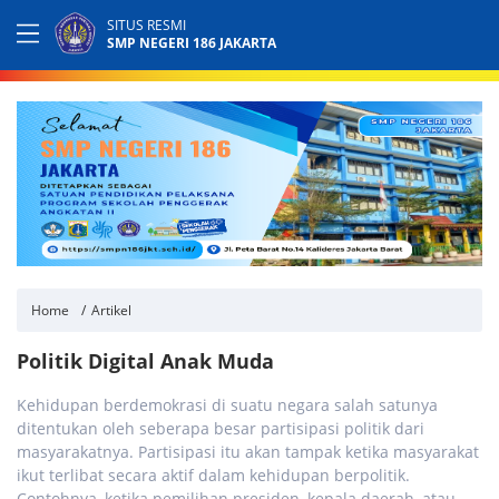
SITUS RESMI
SMP NEGERI 186 JAKARTA
Home
Artikel
Politik Digital Anak Muda
Kehidupan berdemokrasi di suatu negara salah satunya
ditentukan oleh seberapa besar partisipasi politik dari
masyarakatnya. Partisipasi itu akan tampak ketika masyarakat
ikut terlibat secara aktif dalam kehidupan berpolitik.
Contohnya, ketika pemilihan presiden, kepala daerah, atau