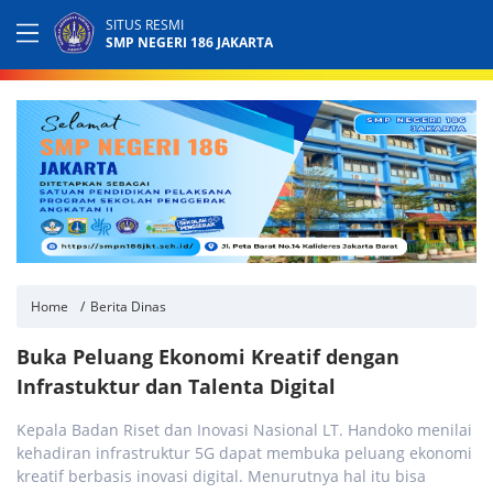
SITUS RESMI
SMP NEGERI 186 JAKARTA
Home
Berita Dinas
Buka Peluang Ekonomi Kreatif dengan
Infrastuktur dan Talenta Digital
Kepala Badan Riset dan Inovasi Nasional LT. Handoko menilai
kehadiran infrastruktur 5G dapat membuka peluang ekonomi
kreatif berbasis inovasi digital. Menurutnya hal itu bisa