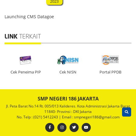
2023
Launching CMS Datagoe
LINK
TERKAIT
Cek Peneima PIP
Cek NISN
Portal PPDB
SMP NEGERI 186 JAKARTA
Jl. Peta Barat No.14 Rt. 005/013 Kalideres. Kota Administrasi Jakarta Barat
11840- Provinsi : DKI Jakarta
No. Telp : (021) 5412243 | Email : smpnegeri186@gmail.com